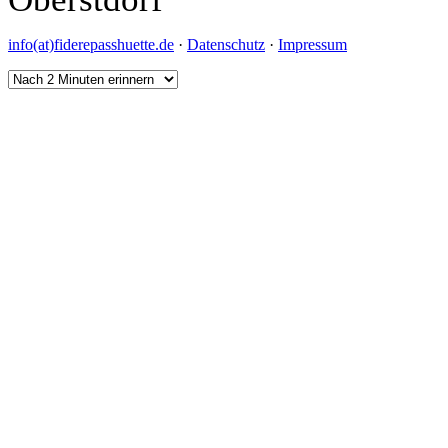
info(at)fiderepasshuette.de
·
Datenschutz
·
Impressum